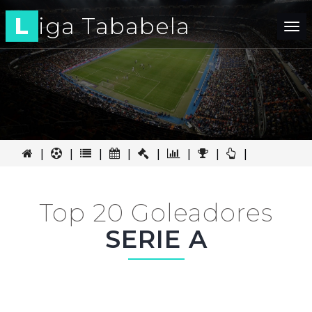
L
iga Tababela
Tog
nav
|
|
|
|
|
|
|
|
Top 20 Goleadores
SERIE A