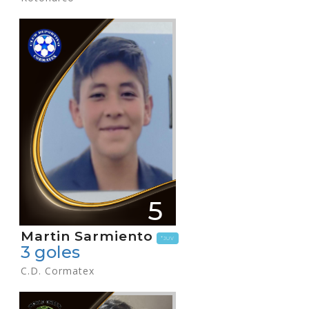
5
Martin Sarmiento
*JUV
3 goles
C.D. Cormatex