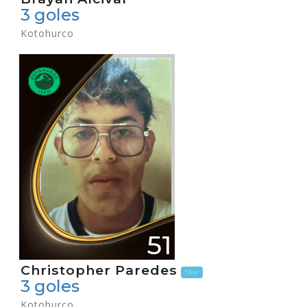
3 goles
Kotohurco
51
Christopher Paredes
*JUV
3 goles
Kotohurco