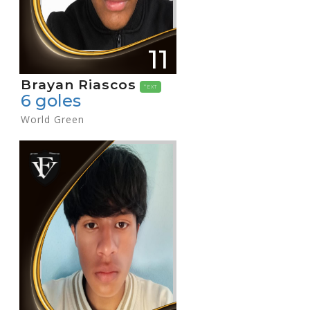
11
Brayan Riascos
*EXT
6 goles
World Green