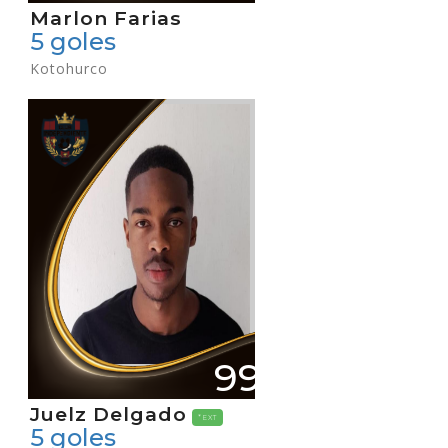
Marlon Farias
5 goles
Kotohurco
99
Juelz Delgado
*EXT
5 goles