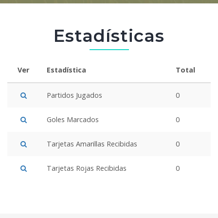
Estadísticas
Ver
Estadística
Total
Partidos Jugados
0
Goles Marcados
0
Tarjetas Amarillas Recibidas
0
Tarjetas Rojas Recibidas
0