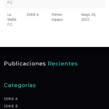
F.C.
La
SERIE A
Primer
Mayo 29,
Mafia
equipo
2025
F.C.
Publicaciones
Recientes
Categorías
SERIE A
SERIE B