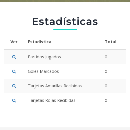
Estadísticas
Ver
Estadística
Total
Partidos Jugados
0
Goles Marcados
0
Tarjetas Amarillas Recibidas
0
Tarjetas Rojas Recibidas
0