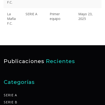
F.C.
La
SERIE A
Primer
Mayo 23,
Mafia
equipo
2025
F.C.
Publicaciones
Recientes
Categorías
SERIE A
SERIE B