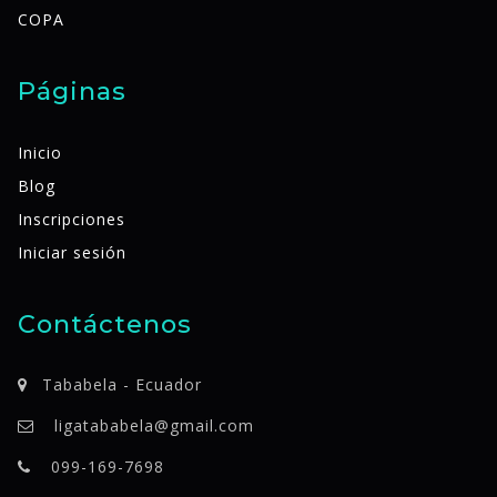
COPA
Páginas
Inicio
Blog
Inscripciones
Iniciar sesión
Contáctenos
Tababela - Ecuador
ligatababela@gmail.com
099-169-7698